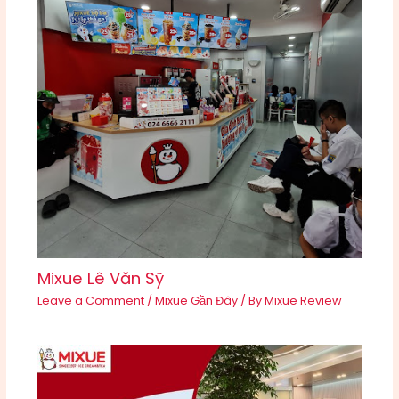
Mixue Lê Văn Sỹ
Leave a Comment
/
Mixue Gần Đây
/ By
Mixue Review