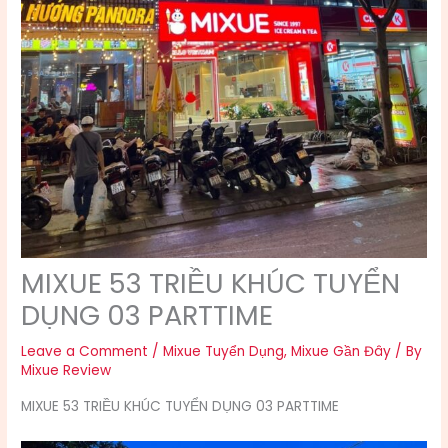
MIXUE 53 TRIỀU KHÚC TUYỂN
DỤNG 03 PARTTIME
Leave a Comment
/
Mixue Tuyển Dụng
,
Mixue Gần Đây
/ By
Mixue Review
MIXUE 53 TRIỀU KHÚC TUYỂN DỤNG 03 PARTTIME