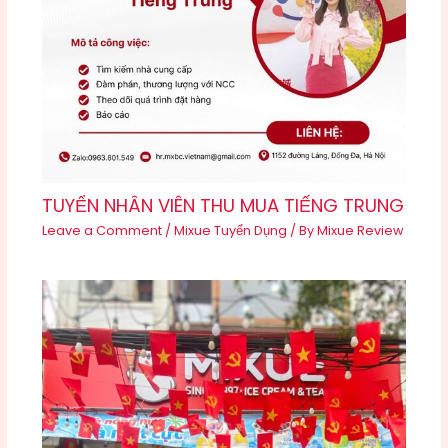
TUYỂN NHÂN VIÊN THU MUA TIẾNG TRUNG
Leave a Comment
/
Mixue Tuyển Dụng
/ By
Mixue Review