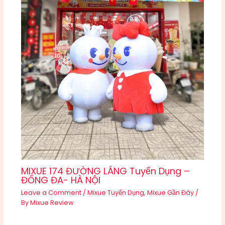
MIXUE 174 ĐƯỜNG LÁNG Tuyển Dụng –
ĐỐNG ĐA- HÀ NỘI
Leave a Comment
/
Mixue Tuyển Dụng
,
Mixue Gần Đây
/
By
Mixue Review